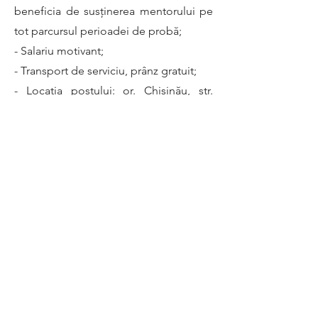
beneficia de susținerea mentorului pe
tot parcursul perioadei de probă;
- Salariu motivant;
- Transport de serviciu, prânz gratuit;
- Locația postului: or. Chișinău, str.
Muncesti 793/2,
- Program de lucru: 8:00-17:00 (luni-
vineri);
- Angajare oficială în cîmpul muncii și
pachet social în conformitate cu
prevederile legislației RM.
Apply Now
+373 78 899 978