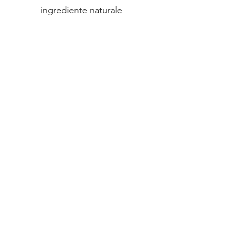
ingrediente naturale
Tehnolog șef cu peste 40 de ani de
experiență
Distribuție proprie în Republica
Moldova