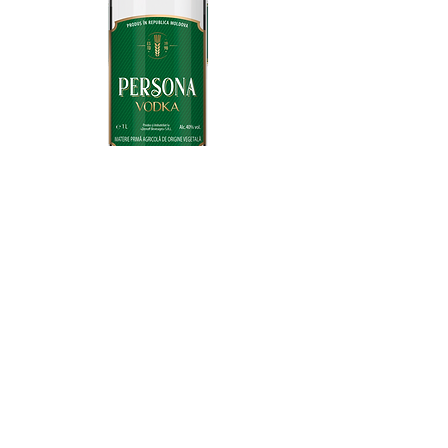
Vodka Persona
Slegerea celor care rămân fideli lor
înșiși în orice împrejurare. Gustul
pur și rețeta clasică îți pun în
valoare autenticitatea.
Alcool - 40%